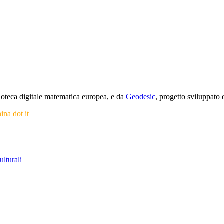
blioteca digitale matematica europea, e da
Geodesic
, progetto sviluppat
nina dot it
ulturali