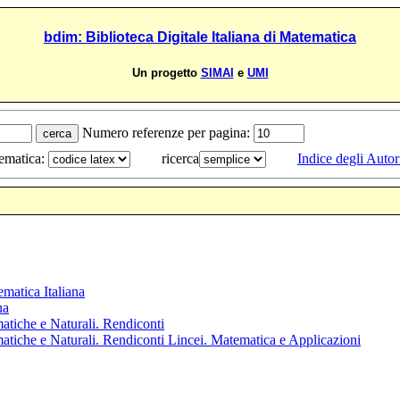
bdim: Biblioteca Digitale Italiana di Matematica
Un progetto
SIMAI
e
UMI
Numero referenze per pagina:
tematica:
ricerca
Indice degli Autor
ematica Italiana
na
atiche e Naturali. Rendiconti
atiche e Naturali. Rendiconti Lincei. Matematica e Applicazioni