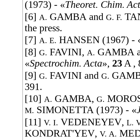
(
1973
) - «
Theoret. Chim. Ac
[6]
GAMBA
and
TA
A.
G. F.
the press.
[7]
HANSEN
(
1967
) - 
A. E.
[8]
FAVINI
,
GAMBA
G.
A.
«
Spectrochim. Acta
»,
23
A , 
[9]
FAVINI
and
GAM
G.
G.
391.
[10]
GAMBA
,
MOROS
A.
G.
SIMONETTA
(
1973
) - «
M.
[11]
VEDENEYEV
,
V. I.
L. V
KONDRAT'YEV
,
ME
V. A.