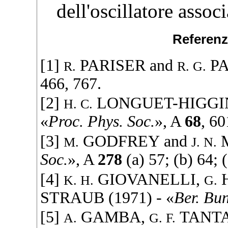
dell'oscillatore associ
Referenz
[1]
PARISER
and
P
R.
R. G.
466, 767.
[2]
LONGUET-HIGGI
H. C.
«
Proc. Phys. Soc.
», A
68
, 60
[3]
GODFREY
and
M.
J. N.
Soc.
», A
278
(a) 57; (b) 64; (
[4]
GIOVANELLI
,
K. H.
G.
STRAUB
(
1971
) - «
Ber. Bu
[5]
GAMBA
,
TANT
A.
G. F.