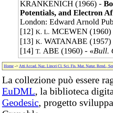
KRANKENICH
(
1966
) -
Bo
Potentials, and Electron Af
London:
Edward Arnold Pub
[12]
MCEWEN
(
1960
)
K. L.
[13]
WATANABE
(
1957
)
K.
[14]
ABE
(
1960
) - «
Bull.
T.
Home
->
Atti Accad. Naz. Lincei Cl. Sci. Fis. Mat. Natur. Rend., Se
La collezione può essere rag
EuDML
, la biblioteca digi
Geodesic
, progetto svilup