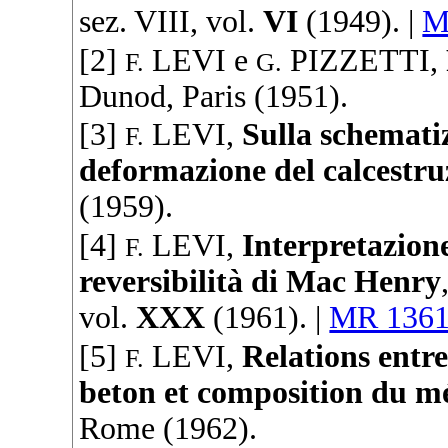
sez. VIII, vol.
VI
(
1949
). |
M
[2]
LEVI
e
PIZZETTI
,
F.
G.
Dunod
, Paris (
1951
).
[3]
LEVI
,
Sulla schematiz
F.
deformazione del calcestru
(
1959
).
[4]
LEVI
,
Interpretazione
F.
reversibilità di Mac Henry
vol.
XXX
(
1961
). |
MR 136
[5]
LEVI
,
Relations entr
F.
beton et composition du m
Rome (
1962
).