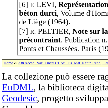
[6]
LEVI
,
Représentation
F.
béton durci
, Volume d'Homm
de Liège (
1964
).
[7]
PELTIER
,
Note sur l
R.
précontraint
. Publication n
Ponts et Chaussées
. Paris (
1
Home
->
Atti Accad. Naz. Lincei Cl. Sci. Fis. Mat. Natur. Rend., Se
La collezione può essere rag
EuDML
, la biblioteca digi
Geodesic
, progetto svilup