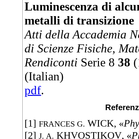
Luminescenza di alcun
metalli di transizione
Atti della Accademia N
di Scienze Fisiche, Mat
Rendiconti
Serie
8
38
(
(Italian)
pdf
.
Referenz
[1]
WICK
, «
Phy
FRANCES G.
[2]
KHVOSTIKOV
, «
P
J. A.