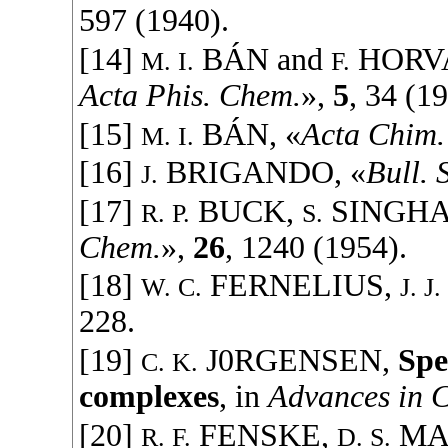
597 (
1940
).
[14]
BÁN
and
HORV
M. I.
F.
Acta Phis. Chem.
»,
5
, 34 (
1
[15]
BÁN
, «
Acta Chim.
M. I.
[16]
BRIGANDO
, «
Bull. 
J.
[17]
BUCK
,
SINGH
R. P.
S.
Chem.
»,
26
, 1240 (
1954
).
[18]
FERNELIUS
,
W. C.
J. J.
228.
[19]
J0RGENSEN
,
Spe
C. K.
complexes
, in
Advances in 
[20]
FENSKE
,
MA
R. F.
D. S.