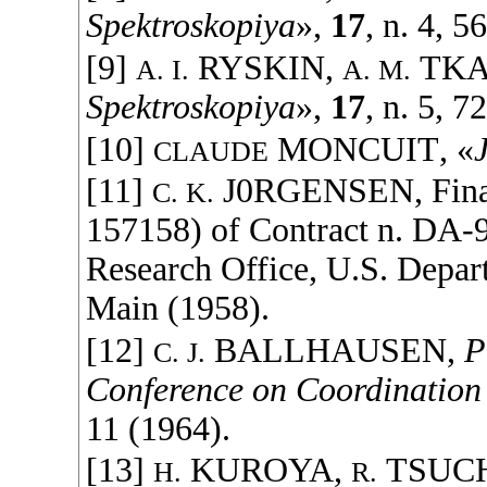
Spektroskopiya
»,
17
, n. 4, 5
[9]
RYSKIN
,
TK
A. I.
A. M.
Spektroskopiya
»,
17
, n. 5, 7
[10]
MONCUIT
, «
CLAUDE
[11]
J0RGENSEN
, Fin
C. K.
157158) of Contract n. DA
Research Office, U.S. Depar
Main (
1958
).
[12]
BALLHAUSEN
,
P
C. J.
Conference on Coordination
11 (
1964
).
[13]
KUROYA
,
TSUC
H.
R.