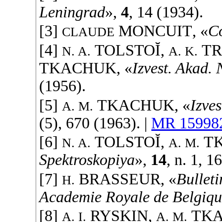
Leningrad
»,
4
, 14 (
1934
).
[3]
MONCUIT
, «
C
CLAUDE
[4]
TOLSTOĬ
,
T
N. A.
A. K.
TKACHUK
, «
Izvest. Akad.
(
1956
).
[5]
TKACHUK
, «
Izve
A. M.
(5), 670 (
1963
). |
MR 15998
[6]
TOLSTOĬ
,
T
N. A.
A. M.
Spektroskopiya
»,
14
, n. 1, 1
[7]
BRASSEUR
, «
Bulleti
H.
Academie Royale de Belgiq
[8]
RYSKIN
,
TK
A. I.
A. M.