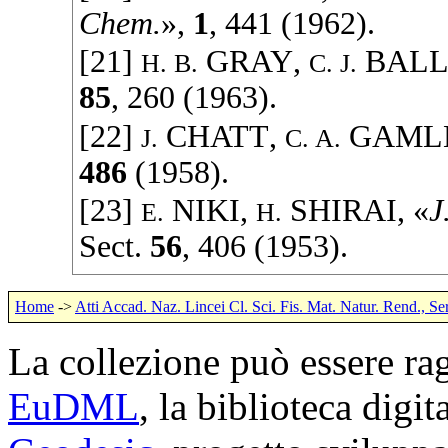
Chem.
»,
1
, 441 (
1962
).
[21]
GRAY
,
BAL
H. B.
C. J.
85
, 260 (
1963
).
[22]
CHATT
,
GAML
J.
C. A.
486
(
1958
).
[23]
NIKI
,
SHIRAI
, «
J
E.
H.
Sect.
56
, 406 (
1953
).
Home
->
Atti Accad. Naz. Lincei Cl. Sci. Fis. Mat. Natur. Rend., Se
La collezione può essere rag
EuDML
, la biblioteca digi