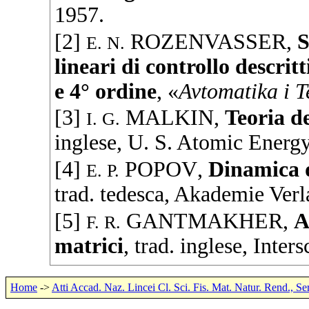
1957
.
[2]
ROZENVASSER
,
S
E. N.
lineari di controllo descrit
e 4° ordine
, «
Avtomatika i 
[3]
MALKIN
,
Teoria de
I. G.
inglese,
U. S. Atomic Energ
[4]
POPOV
,
Dinamica d
E. P.
trad. tedesca,
Akademie Verl
[5]
GANTMAKHER
,
A
F. R.
matrici
, trad. inglese,
Inters
Home
->
Atti Accad. Naz. Lincei Cl. Sci. Fis. Mat. Natur. Rend., Se