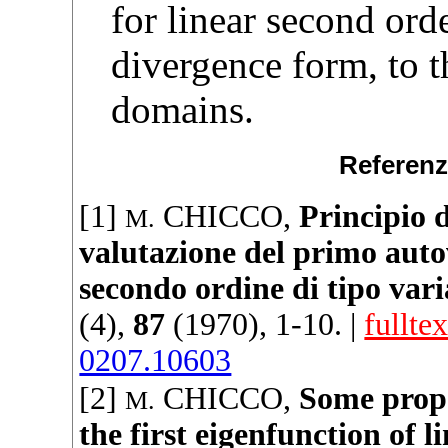
for linear second orde
divergence form, to 
domains.
Referenz
[1]
CHICCO
,
Principio 
M.
valutazione del primo autov
secondo ordine di tipo vari
(4),
87
(
1970
), 1-10. |
fulltex
0207.10603
[2]
CHICCO
,
Some prope
M.
the first eigenfunction of l