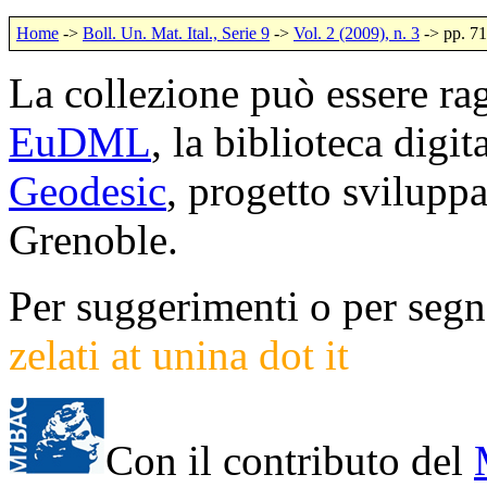
Home
->
Boll. Un. Mat. Ital., Serie 9
->
Vol. 2 (2009), n. 3
-> pp. 7
La collezione può essere rag
EuDML
, la biblioteca digi
Geodesic
, progetto svilup
Grenoble.
Per suggerimenti o per segna
zelati at unina dot it
Con il contributo del