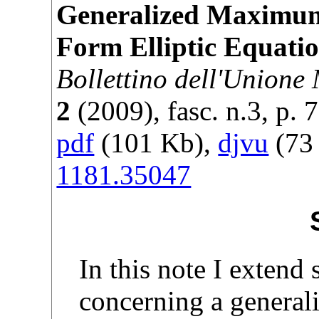
Generalized Maximum 
Form Elliptic Equat
Bollettino dell'Unione
2
(
2009
), fasc. n.3, p.
7
pdf
(101 Kb),
djvu
(73 
1181.35047
In this note I extend
concerning a genera