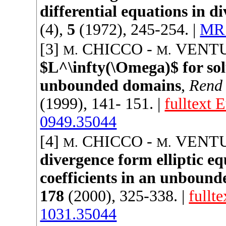
differential equations in d
(4),
5
(
1972
), 245-254. |
MR 
[3]
CHICCO
-
VENT
M.
M.
$L^\infty(\Omega)$ for solu
unbounded domains
,
Rend 
(
1999
), 141- 151. |
fulltext
0949.35044
[4]
CHICCO
-
VENT
M.
M.
divergence form elliptic 
coefficients in an unboun
178
(
2000
), 325-338. |
fullte
1031.35044