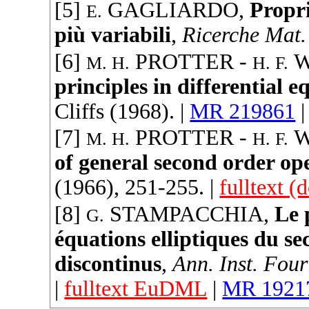
[5]
GAGLIARDO
,
Propri
E.
più variabili
,
Ricerche Mat.
[6]
PROTTER
-
W
M. H.
H. F.
principles in differential e
Cliffs (
1968
). |
MR 219861
[7]
PROTTER
-
W
M. H.
H. F.
of general second order op
(
1966
), 251-255. |
fulltext (d
[8]
STAMPACCHIA
,
Le 
G.
équations elliptiques du se
discontinus
,
Ann. Inst. Four
|
fulltext EuDML
|
MR 1921