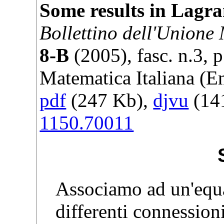
Some results in Lagr
Bollettino dell'Unione
8-B
(
2005
), fasc. n.3, 
Matematica Italiana
(En
pdf
(247 Kb),
djvu
(141
1150.70011
Associamo ad un'equa
differenti connession