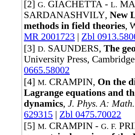
[2]
GIACHETTA
-
MA
G.
L.
SARDANASHVILY
,
New L
methods in field theories
,
W
MR 2001723
|
Zbl 0913.580
[3]
SAUNDERS
,
The geo
D.
University Press
, Cambridg
0665.58002
[4]
CRAMPIN
,
On the di
M.
Lagrange equations and th
dynamics
,
J. Phys. A: Math
629315
|
Zbl 0475.70022
[5]
CRAMPIN
-
PR
M.
G. F.