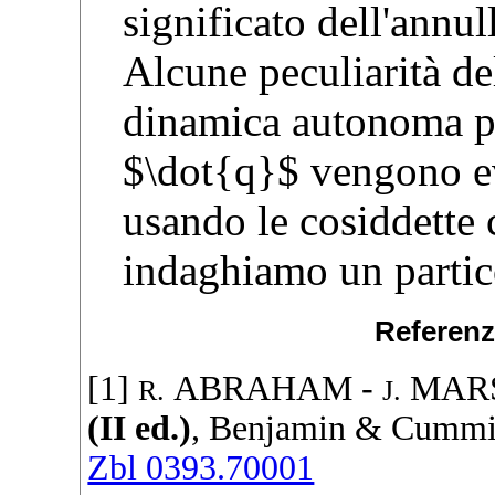
significato dell'annul
Alcune peculiarità de
dinamica autonoma po
$\dot{q}$ vengono ev
usando le cosiddette
indaghiamo un partic
Referenz
[1]
ABRAHAM
-
MAR
R.
J.
(II ed.)
,
Benjamin & Cummi
Zbl 0393.70001