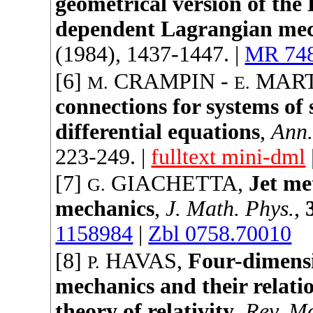
geometrical version of the
dependent Lagrangian me
(
1984
), 1437-1447. |
MR 74
[6]
CRAMPIN
-
MAR
M.
E.
connections for systems of
differential equations
,
Ann.
223-249. |
fulltext mini-dml
[7]
GIACHETTA
,
Jet me
G.
mechanics
,
J. Math. Phys.
,
1158984
|
Zbl 0758.70010
[8]
HAVAS
,
Four-dimensi
P.
mechanics and their relatio
theory of relativity
,
Rev. M