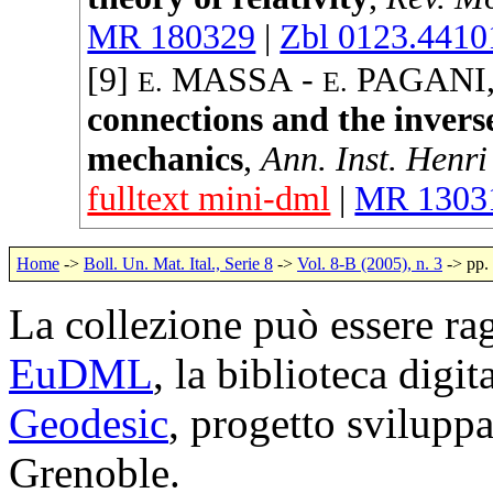
MR 180329
|
Zbl 0123.4410
[9]
MASSA
-
PAGANI
E.
E.
connections and the inver
mechanics
,
Ann. Inst. Henr
fulltext mini-dml
|
MR 1303
Home
->
Boll. Un. Mat. Ital., Serie 8
->
Vol. 8-B (2005), n. 3
-> pp.
La collezione può essere rag
EuDML
, la biblioteca digi
Geodesic
, progetto svilup
Grenoble.