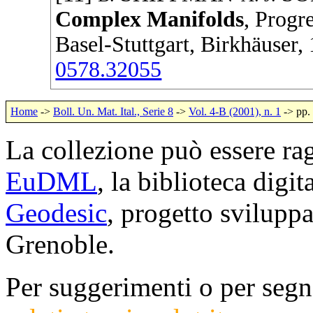
Complex Manifolds
,
Progre
Basel-Stuttgart,
Birkhäuser
,
0578.32055
Home
->
Boll. Un. Mat. Ital., Serie 8
->
Vol. 4-B (2001), n. 1
-> pp.
La collezione può essere rag
EuDML
, la biblioteca digi
Geodesic
, progetto svilup
Grenoble.
Per suggerimenti o per segna