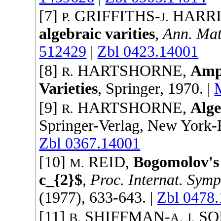
[7]
GRIFFITHS
-
HARRI
P.
J.
algebraic varities
,
Ann. Mat
512429
|
Zbl 0423.14001
[8]
HARTSHORNE
,
Ampl
R.
Varieties
,
Springer
,
1970
. |
[9]
HARTSHORNE
,
Alg
R.
Springer-Verlag
, New York-
Zbl 0367.14001
[10]
REID
,
Bogomolov's 
M.
c_{2}$
,
Proc. Internat. Sym
(
1977
), 633-643. |
Zbl 0478
[11]
SHIFFMAN
-
SO
B.
A. J.