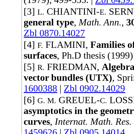
[3]
CHIANTINI
-
SERN
L.
E.
general type
,
Math. Ann.
,
3
Zbl 0870.14027
[4]
FLAMINI
,
Families o
F.
surfaces
, Ph.D thesis (
1999
)
[5]
FRIEDMAN
,
Algebra
R.
vector bundles (UTX)
,
Spri
1600388
|
Zbl 0902.14029
[6]
GREUEL
-
LOSS
G. M.
C.
asymptotics in the geometry
curves
,
Internat. Math. Res.
1459626
|
Zbl 0905.14014