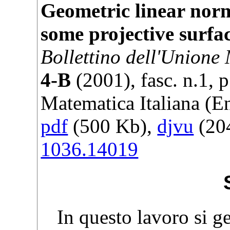
Geometric linear norm
some projective surfa
Bollettino dell'Unione
4-B
(
2001
), fasc. n.1, 
Matematica Italiana
(En
pdf
(500 Kb),
djvu
(204
1036.14019
In questo lavoro si ge