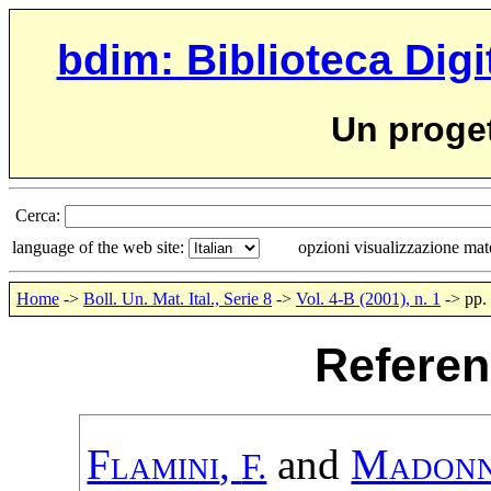
bdim: Biblioteca Digi
Un proge
Cerca:
language of the web site:
opzioni visualizzazione ma
Home
->
Boll. Un. Mat. Ital., Serie 8
->
Vol. 4-B (2001), n. 1
-> pp.
Referen
Flamini
,
and
Madon
F.