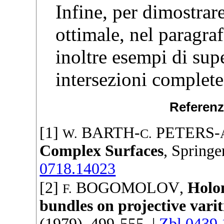
Infine, per dimostrar
ottimale, nel paragra
inoltre esempi di sup
intersezioni complete
Referenz
[1]
BARTH
-
PETERS
-
W.
C.
Complex Surfaces
,
Springe
0718.14023
[2]
BOGOMOLOV
,
Holo
F.
bundles on projective varit
(
1979
), 499-555. |
Zbl 0439