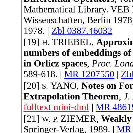
Mathematical Library
. VEB 
Wissenschaften, Berlin 197
1978
. |
Zbl 0387.46032
[19]
TRIEBEL
,
Approxi
H.
numbers of embeddings of 
in Orlicz spaces
,
Proc. Lond
589-618. |
MR 1207550
|
Zb
[20]
YANO
,
Notes on Fou
S.
Extrapolation Theorem
,
J.
fulltext mini-dml
|
MR 4861
[21]
ZIEMER
,
Weakly 
W. P.
Springer-Verlag
,
1989
. |
MR 