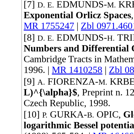
[7]
EDMUNDS
-
KR
D. E.
M.
Exponential Orlicz Spaces
MR 1755247
|
Zbl 0971.460
[8]
EDMUNDS
-
TR
D. E.
H.
Numbers and Differential 
Cambridge Tracts in Mathem
1996
. |
MR 1410258
|
Zbl 0
[9]
FIORENZA
-
KRB
A.
M.
L)^{\alpha}$
, Preprint n. 
Czech Republic,
1998
.
[10]
GURKA
-
OPIC
,
Gl
P.
B.
logarithmic Bessel potentia