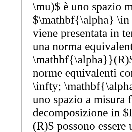
\mu)$ è uno spazio mi
$\mathbf{\alpha} \i
viene presentata in t
una norma equivalent
\mathbf{\alpha}}(R)$
norme equivalenti con
\infty; \mathbf{\alp
uno spazio a misura f
decomposizione in $
(R)$ possono essere u