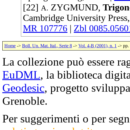
[22]
ZYGMUND
,
Trigon
A.
Cambridge University Press
MR 107776
|
Zbl 0085.0560
Home
->
Boll. Un. Mat. Ital., Serie 8
->
Vol. 4-B (2001), n. 1
-> pp.
La collezione può essere rag
EuDML
, la biblioteca digi
Geodesic
, progetto svilup
Grenoble.
Per suggerimenti o per segna