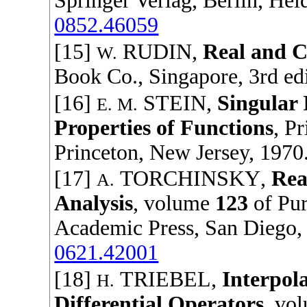
Springer Verlag
, Berlin, Hei
0852.46059
[15]
RUDIN
,
Real and C
W.
Book Co.
, Singapore, 3rd ed
[16]
STEIN
,
Singular 
E. M.
Properties of Functions
,
Pr
Princeton, New Jersey,
1970
[17]
TORCHINSKY
,
Rea
A.
Analysis
, volume
123
of
Pur
Academic Press
, San Diego
0621.42001
[18]
TRIEBEL
,
Interpol
H.
Differential Operators
, vo