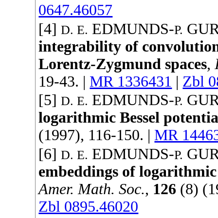
0647.46057
[4]
EDMUNDS
-
GU
D. E.
P.
integrability of convolutio
Lorentz-Zygmund spaces
,
19-43. |
MR 1336431
|
Zbl 
[5]
EDMUNDS
-
GU
D. E.
P.
logarithmic Bessel potentia
(
1997
), 116-150. |
MR 1446
[6]
EDMUNDS
-
GU
D. E.
P.
embeddings of logarithmic 
Amer. Math. Soc.
,
126
(8) (
1
Zbl 0895.46020