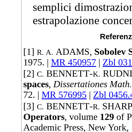
semplici dimostrazioni
estrapolazione concer
Referenz
[1]
ADAMS
,
Sobolev 
R. A.
1975
. |
MR 450957
|
Zbl 03
[2]
BENNETT
-
RUDN
C.
K.
spaces
,
Dissertationes Math
72. |
MR 576995
|
Zbl 0456
[3]
BENNETT
-
SHAR
C.
R.
Operators
, volume
129
of
P
Academic Press
, New York,