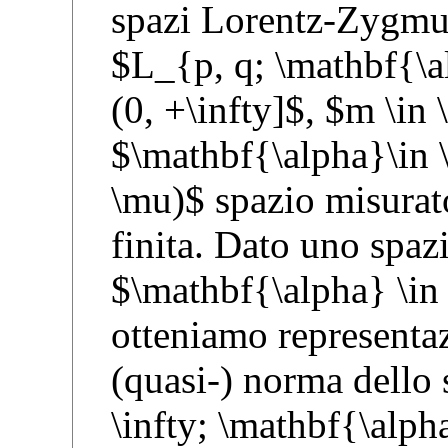
spazi Lorentz-Zygmu
$L_{p, q; \mathbf{\a
(0, +\infty]$, $m \i
$\mathbf{\alpha}\in
\mu)$ spazio misura
finita. Dato uno spaz
$\mathbf{\alpha} \i
otteniamo representaz
(quasi-) norma dello
\infty; \mathbf{\alph