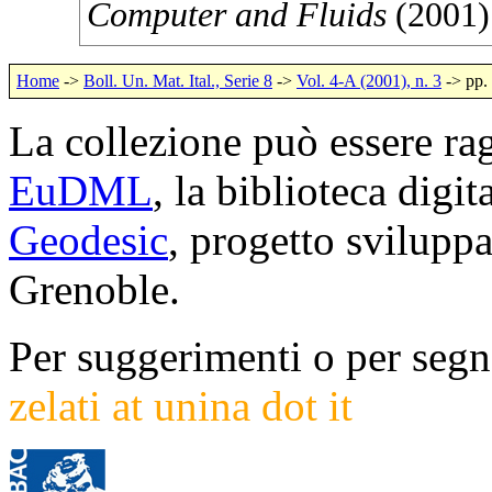
Computer and Fluids
(
2001
)
Home
->
Boll. Un. Mat. Ital., Serie 8
->
Vol. 4-A (2001), n. 3
-> pp.
La collezione può essere rag
EuDML
, la biblioteca digi
Geodesic
, progetto svilup
Grenoble.
Per suggerimenti o per segna
zelati at unina dot it