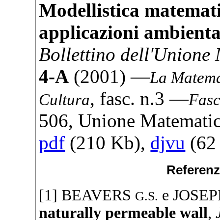
Modellistica matemat
applicazioni ambienta
Bollettino dell'Unione
4-A
(
2001
) —
La Matemat
, fasc. n.3 —
Cultura
Fasc
506
,
Unione Matematica
pdf
(210 Kb),
djvu
(62 
Referenz
[1]
BEAVERS
e
JOSEP
G.S.
naturally permeable wall
,