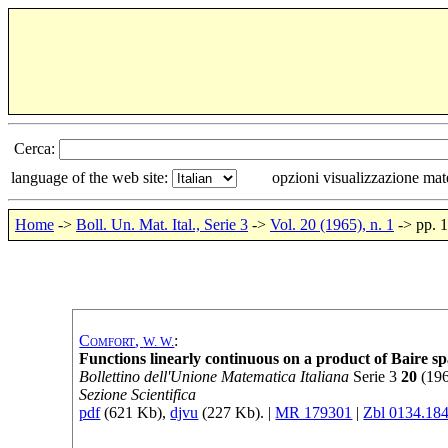
Cerca:
language of the web site:
opzioni visualizzazione ma
Home
->
Boll. Un. Mat. Ital., Serie 3
->
Vol. 20 (1965), n. 1
-> pp. 
Comfort
,
:
W. W.
Functions linearly continuous on a product of Baire sp
Bollettino dell'Unione Matematica Italiana
Serie
3
20
(
19
Sezione Scientifica
pdf
(621 Kb),
djvu
(227 Kb). |
MR 179301
|
Zbl 0134.18