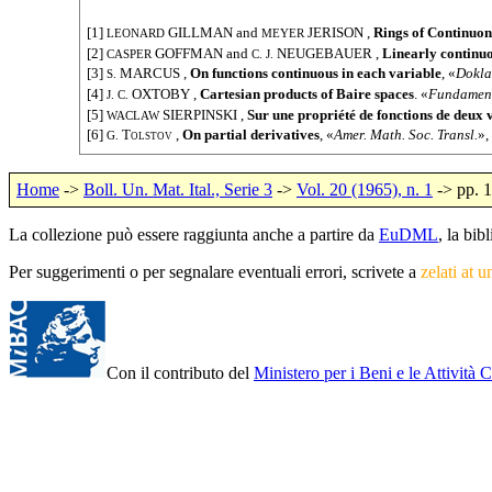
[1]
GILLMAN
and
JERISON
,
Rings of Continuon
LEONARD
MEYER
[2]
GOFFMAN
and
NEUGEBAUER
,
Linearly continuo
CASPER
C. J.
[3]
MARCUS
,
On functions continuous in each variable
, «
Dokla
S.
[4]
OXTOBY
,
Cartesian products of Baire spaces
. «
Fundamen
J. C.
[5]
SIERPINSKI
,
Sur une propriété de fonctions de deux 
WACLAW
[6]
Tolstov
,
On partial derivatives
, «
Amer. Math. Soc. Transl.
»,
G.
Home
->
Boll. Un. Mat. Ital., Serie 3
->
Vol. 20 (1965), n. 1
-> pp. 
La collezione può essere raggiunta anche a partire da
EuDML
, la bi
Per suggerimenti o per segnalare eventuali errori, scrivete a
zelati at u
Con il contributo del
Ministero per i Beni e le Attività C