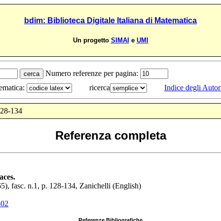
bdim: Biblioteca Digitale Italiana di Matematica
Un progetto
SIMAI
e
UMI
Numero referenze per pagina:
tematica:
ricerca
Indice degli Autor
128-134
Referenza completa
aces.
65
), fasc. n.1, p.
128-134
,
Zanichelli
(English)
402
Referenze Bibliografiche