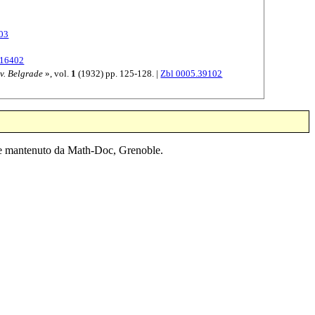
03
.16402
v. Belgrade
», vol.
1
(
1932
) pp. 125-128. |
Zbl 0005.39102
o e mantenuto da Math-Doc, Grenoble.