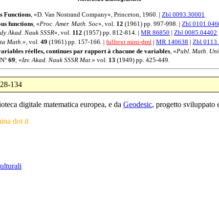
s Functions
, «
D. Van Nostrand Company
», Princeton,
1960
. |
Zbl 0093.30001
us functions
, «
Proc. Amer. Math. Soc
», vol.
12
(
1961
) pp. 997-998. |
Zbl 0101.046
dy Akad. Nauk SSSR
», vol.
112
(
1957
) pp. 812-814. |
MR 86850
|
Zbl 0085.04402
ta Math.
», vol.
49
(
1961
) pp. 157-166. |
fulltext mini-dml
|
MR 140638
|
Zbl 0113
variables réelles, continues par rapport à chacune de variables
, «
Publ. Math. Uni
 N°
69
; «
Izv. Akad. Nauk SSSR Mat.
» vol.
13
(
1949
) pp. 425-449.
128-134
blioteca digitale matematica europea, e da
Geodesic
, progetto sviluppat
nina dot it
ulturali