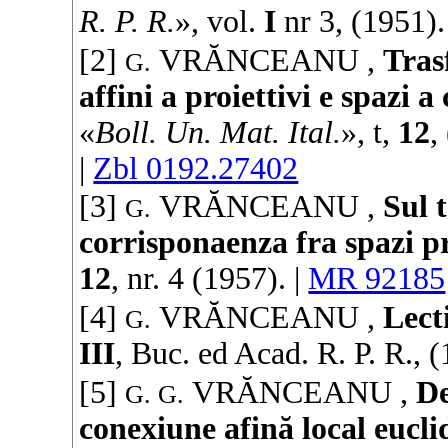
R. P. R.
», vol.
I
nr 3, (
1951
).
[2]
VRĂNCEANU
,
Tras
G.
affini a proiettivi e spazi 
«
Boll. Un. Mat. Ital.
», t,
12
,
|
Zbl 0192.27402
[3]
VRĂNCEANU
,
Sul 
G.
corrisponaenza fra spazi pr
12
, nr. 4 (
1957
). |
MR 92185
[4]
VRĂNCEANU
,
Lect
G.
III
,
Buc. ed Acad. R. P. R.
, (
[5]
VRĂNCEANU
,
De
G. G.
conexiune afină local eucli