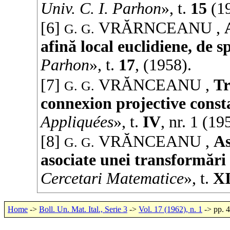
Univ. C. I. Parhon
», t.
15
(
1
[6]
VRĂRNCEANU
,
G. G.
afină local euclidiene, de sp
Parhon
», t.
17
, (
1958
).
[7]
VRĂNCEANU
,
Tr
G. G.
connexion projective const
Appliquées
», t.
IV
, nr. 1 (
19
[8]
VRĂNCEANU
,
As
G. G.
asociate unei transformări
Cercetari Matematice
», t.
XI
Home
->
Boll. Un. Mat. Ital., Serie 3
->
Vol. 17 (1962), n. 1
-> pp. 