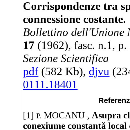
Corrispondenze tra spa
connessione costante.
Bollettino dell'Unione
17
(
1962
), fasc. n.1, p.
Sezione Scientifica
pdf
(582 Kb),
djvu
(234
0111.18401
Referenz
[1]
MOCANU
,
Asupra cla
P.
conexiume constantă local 