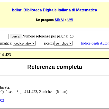
bdim: Biblioteca Digitale Italiana di Matematica
Un progetto
SIMAI
e
UMI
Numero referenze per pagina:
tematica:
ricerca
Indice degli Autor
414-423
Referenza completa
dinate.
60
), fasc. n.3, p.
414-423
,
Zanichelli
(Italian)
503