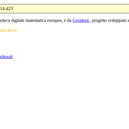
414-423
blioteca digitale matematica europea, e da
Geodesic
, progetto sviluppat
nina dot it
ulturali