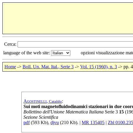
Cerca:
language of the web site:
opzioni visualizzazione ma
Home
->
Boll. Un. Mat. Ital., Serie 3
->
Vol. 15 (1960), n. 3
-> pp. 
Agostinelli
,
:
Cataldo
Sui moti magnetofluidodinamici stazionari in due coor
Bollettino dell'Unione Matematica Italiana
Serie
3
15
(
19
Sezione Scientifica
pdf
(593 Kb),
djvu
(210 Kb). |
MR 135405
|
Zbl 0100.23