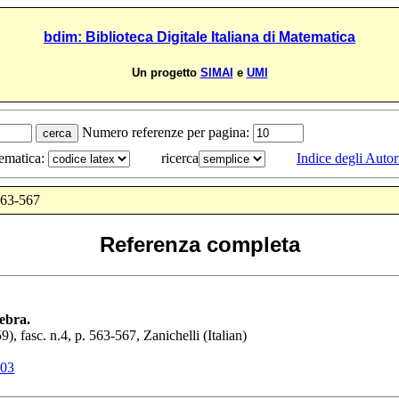
bdim: Biblioteca Digitale Italiana di Matematica
Un progetto
SIMAI
e
UMI
Numero referenze per pagina:
tematica:
ricerca
Indice degli Autor
563-567
Referenza completa
ebra.
59
), fasc. n.4, p.
563-567
,
Zanichelli
(Italian)
803