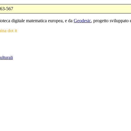
563-567
blioteca digitale matematica europea, e da
Geodesic
, progetto sviluppat
nina dot it
ulturali