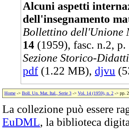
Alcuni aspetti interna
dell'insegnamento ma
Bollettino dell'Unione
14
(
1959
), fasc. n.2, p.
Sezione Storico-Didatt
pdf
(1.22 MB),
djvu
(5
Home
->
Boll. Un. Mat. Ital., Serie 3
->
Vol. 14 (1959), n. 2
-> pp. 
La collezione può essere rag
EuDML
, la biblioteca digi