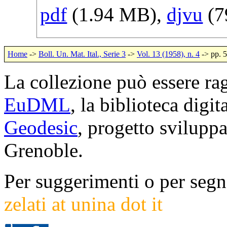
pdf
(1.94 MB),
djvu
(7
Home
->
Boll. Un. Mat. Ital., Serie 3
->
Vol. 13 (1958), n. 4
-> pp. 
La collezione può essere rag
EuDML
, la biblioteca digi
Geodesic
, progetto svilup
Grenoble.
Per suggerimenti o per segna
zelati at unina dot it