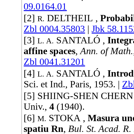
09.0164.01
[2]
DELTHEIL
,
Probabi
R.
Zbl 0004.35803
|
Jbk 58.115
[3]
SANTALÓ
,
Integr
L. A.
affine spaces
,
Ann. of Math.
Zbl 0041.31201
[4]
SANTALÓ
,
Introd
L. A.
Sci. et Ind.
, Paris,
1953
. |
Zb
[5]
SHIING-SHEN CHERN
Univ.
,
4
(
1940
).
[6]
STOKA
,
Masura une
M.
spatiu Rn
,
Bul. St. Acad. R. 