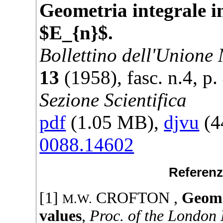
Geometria integrale i
$E_{n}$.
Bollettino dell'Unione
13
(
1958
), fasc. n.4, p.
Sezione Scientifica
pdf
(1.05 MB),
djvu
(4
0088.14602
Referenz
[1]
CROFTON
,
Geome
M.W.
values
,
Proc. of the London 