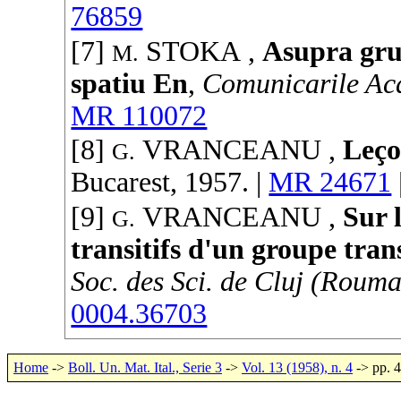
76859
[7]
STOKA
,
Asupra gru
M.
spatiu En
,
Comunicarile Aca
MR 110072
[8]
VRANCEANU
,
Leço
G.
Bucarest,
1957
. |
MR 24671
[9]
VRANCEANU
,
Sur 
G.
transitifs d'un groupe tra
Soc. des Sci. de Cluj (Rouma
0004.36703
Home
->
Boll. Un. Mat. Ital., Serie 3
->
Vol. 13 (1958), n. 4
-> pp. 