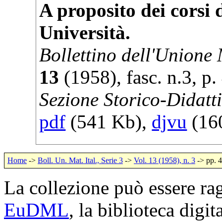
A proposito dei corsi 
Università.
Bollettino dell'Unione
13
(
1958
), fasc. n.3, p.
Sezione Storico-Didatt
pdf
(541 Kb),
djvu
(160
Home
->
Boll. Un. Mat. Ital., Serie 3
->
Vol. 13 (1958), n. 3
-> pp. 
La collezione può essere rag
EuDML
, la biblioteca digi