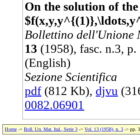
On the solution of the
$f(x,y,y^{(1)},\ldots,y
Bollettino dell'Unione
13
(
1958
), fasc. n.3, p.
(English)
Sezione Scientifica
pdf
(812 Kb),
djvu
(316
0082.06901
Home
->
Boll. Un. Mat. Ital., Serie 3
->
Vol. 13 (1958), n. 3
-> pp. 