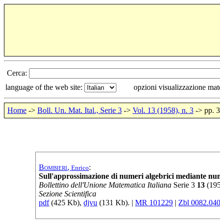
Cerca:
language of the web site:
opzioni visualizzazione ma
Home
->
Boll. Un. Mat. Ital., Serie 3
->
Vol. 13 (1958), n. 3
-> pp. 
Bombieri
,
:
Enrico
Sull'approssimazione di numeri algebrici mediante num
Bollettino dell'Unione Matematica Italiana
Serie
3
13
(
19
Sezione Scientifica
pdf
(425 Kb),
djvu
(131 Kb). |
MR 101229
|
Zbl 0082.04