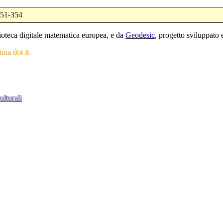
351-354
blioteca digitale matematica europea, e da
Geodesic
, progetto sviluppat
nina dot it
ulturali