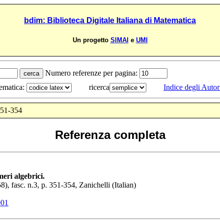
bdim: Biblioteca Digitale Italiana di Matematica
Un progetto
SIMAI
e
UMI
Numero referenze per pagina:
tematica:
ricerca
Indice degli Autor
351-354
Referenza completa
eri algebrici.
58
), fasc. n.3, p.
351-354
,
Zanichelli
(Italian)
001