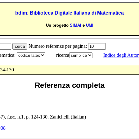
bdim: Biblioteca Digitale Italiana di Matematica
Un progetto
SIMAI
e
UMI
Numero referenze per pagina:
tematica:
ricerca
Indice degli Autor
124-130
Referenza completa
57
), fasc. n.1, p.
124-130
,
Zanichelli
(Italian)
908