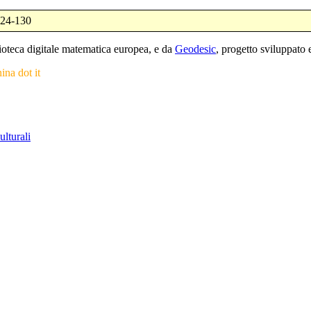
124-130
blioteca digitale matematica europea, e da
Geodesic
, progetto sviluppat
nina dot it
ulturali