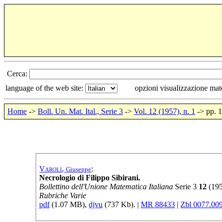
Cerca:
language of the web site:
opzioni visualizzazione ma
Home
->
Boll. Un. Mat. Ital., Serie 3
->
Vol. 12 (1957), n. 1
-> pp. 
Varoli
,
:
Giuseppe
Necrologio di Filippo Sibirani.
Bollettino dell'Unione Matematica Italiana
Serie
3
12
(
19
Rubriche Varie
pdf
(1.07 MB),
djvu
(737 Kb). |
MR 88433
|
Zbl 0077.00