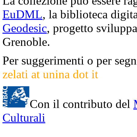
La collezione può essere rag
EuDML
, la biblioteca digi
Geodesic
, progetto svilup
Grenoble.
Per suggerimenti o per segna
zelati at unina dot it
Con il contributo del
Culturali