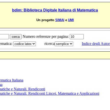
bdim: Biblioteca Digitale Italiana di Matematica
Un progetto
SIMAI
e
UMI
Numero referenze per pagina:
tematica:
ricerca
Indice degli Autor
ematica Italiana
na
atiche e Naturali. Rendiconti
atiche e Naturali. Rendiconti Lincei. Matematica e Applicazioni