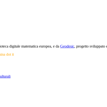
blioteca digitale matematica europea, e da
Geodesic
, progetto sviluppat
nina dot it
ulturali