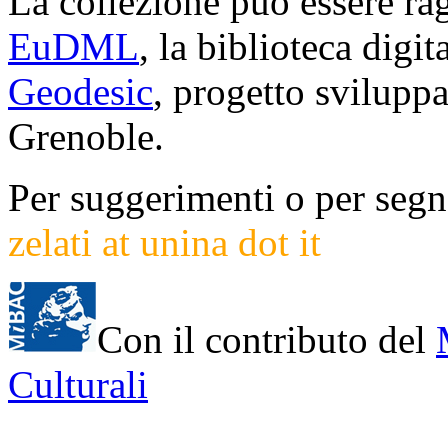
La collezione può essere rag
EuDML
, la biblioteca digi
Geodesic
, progetto svilup
Grenoble.
Per suggerimenti o per segna
zelati at unina dot it
Con il contributo del
Culturali