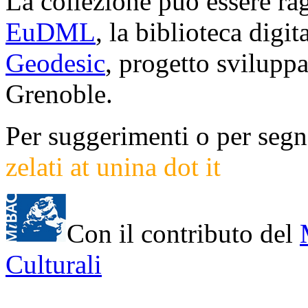
La collezione può essere rag
EuDML
, la biblioteca digi
Geodesic
, progetto svilup
Grenoble.
Per suggerimenti o per segna
zelati at unina dot it
Con il contributo del
Culturali